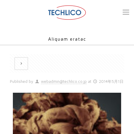
Aliquam eratac
Published by
webadmin@techlico.co.jp
at
2014年5月1日