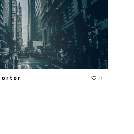
tortor
71