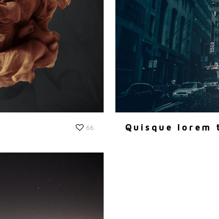
Quisque lorem 
66